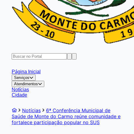
Página Inicial
Serviços
Atendimentos
Notícias
Cidade
Notícias
6ª Conferência Municipal de
Saúde de Monte do Carmo reúne comunidade e
fortalece participação popular no SUS