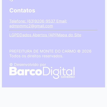
Contatos
Telefone: (63)9206-9537
Email:
admpmmc2@gmail.com
LGPD
Dados Abertos (API)
Mapa do Site
PREFEITURA DE MONTE DO CARMO © 2026
Todos os direitos reservados.
© Desenvolvido por