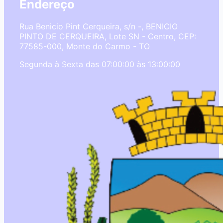
Endereço
Rua Benicio Pint Cerqueira, s/n -, BENICIO
PINTO DE CERQUEIRA, Lote SN - Centro, CEP:
77585-000, Monte do Carmo - TO
Segunda à Sexta das 07:00:00 às 13:00:00