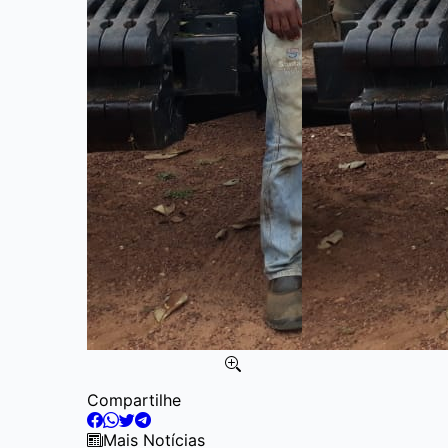
Item
Compartilhe
2
of
Mais Notícias