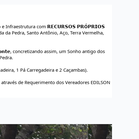
 e Infraestrutura com 
𝗥𝗘𝗖𝗨𝗥𝗦𝗢𝗦 𝗣𝗥Ó𝗣𝗥𝗜𝗢𝗦
 da Pedra, Santo Antônio, Aço, Terra Vermelha, 
𝗻𝘁𝗲
, concretizando assim, um Sonho antigo dos 
Pedra.
vadeira, 1 Pá Carregadeira e 2 Caçambas). 
ado através de Requerimento dos Vereadores EDILSON 