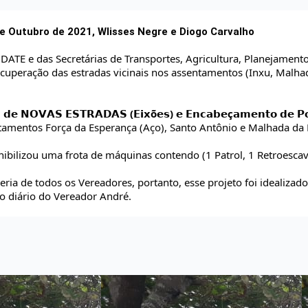
 Outubro de 2021, Wlisses Negre e Diogo Carvalho
DATE e das Secretárias de Transportes, Agricultura, Planejamento
uperação das estradas vicinais nos assentamentos (Inxu, Malhada
𝗠 𝗱𝗲 𝗡𝗢𝗩𝗔𝗦 𝗘𝗦𝗧𝗥𝗔𝗗𝗔𝗦 (𝗘𝗶𝘅õ𝗲𝘀) 𝗲 𝗘𝗻𝗰𝗮𝗯𝗲ç𝗮𝗺𝗲𝗻𝘁𝗼 𝗱𝗲 𝗣
tamentos Força da Esperança (Aço), Santo Antônio e Malhada da 
onibilizou uma frota de máquinas contendo (1 Patrol, 1 Retroesca
eria de todos os Vereadores, portanto, esse projeto foi idealiz
 diário do Vereador André.