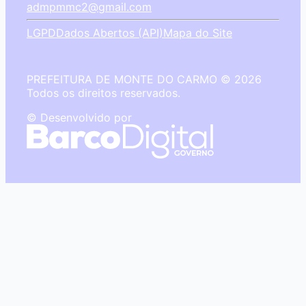
admpmmc2@gmail.com
LGPD
Dados Abertos (API)
Mapa do Site
PREFEITURA DE MONTE DO CARMO © 2026
Todos os direitos reservados.
© Desenvolvido por