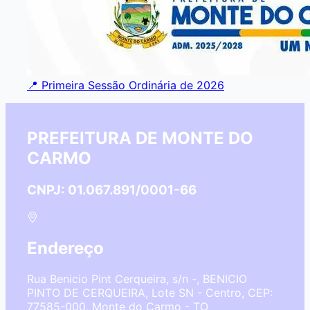
📍 Primeira Sessão Ordinária de 2026
PREFEITURA DE MONTE DO
CARMO
CNPJ: 01.067.891/0001-66
Endereço
Rua Benicio Pint Cerqueira, s/n -, BENICIO
PINTO DE CERQUEIRA, Lote SN - Centro, CEP:
77585-000, Monte do Carmo - TO