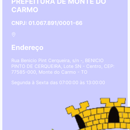
PREFEITURA DE MONTE DO
CARMO
CNPJ: 01.067.891/0001-66
Endereço
Rua Benicio Pint Cerqueira, s/n -, BENICIO
PINTO DE CERQUEIRA, Lote SN - Centro, CEP:
77585-000, Monte do Carmo - TO
Segunda à Sexta das 07:00:00 às 13:00:00