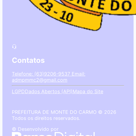
Contatos
Telefone: (63)9206-9537
Email:
admpmmc2@gmail.com
LGPD
Dados Abertos (API)
Mapa do Site
PREFEITURA DE MONTE DO CARMO © 2026
Todos os direitos reservados.
© Desenvolvido por