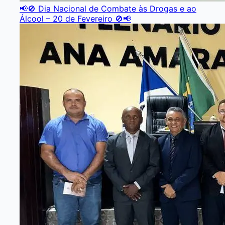
📢🚫 Dia Nacional de Combate às Drogas e ao
Álcool – 20 de Fevereiro 🚫📢