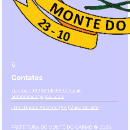
Contatos
Telefone: (63)9206-9537
Email:
admpmmc2@gmail.com
LGPD
Dados Abertos (API)
Mapa do Site
PREFEITURA DE MONTE DO CARMO © 2026