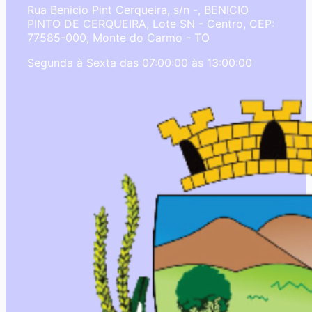
Rua Benicio Pint Cerqueira, s/n -, BENICIO
PINTO DE CERQUEIRA, Lote SN - Centro, CEP:
77585-000, Monte do Carmo - TO
Segunda à Sexta das 07:00:00 às 13:00:00