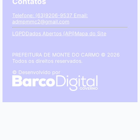
Contatos
Telefone: (63)9206-9537
Email:
admpmmc2@gmail.com
LGPD
Dados Abertos (API)
Mapa do Site
PREFEITURA DE MONTE DO CARMO © 2026
Todos os direitos reservados.
© Desenvolvido por