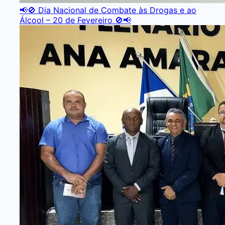
📢🚫 Dia Nacional de Combate às Drogas e ao
Álcool – 20 de Fevereiro 🚫📢