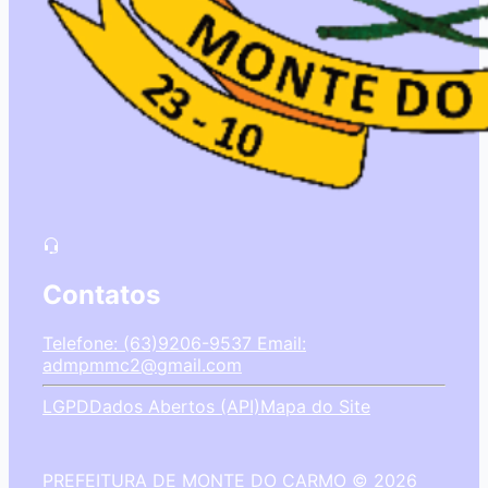
Contatos
Telefone: (63)9206-9537
Email:
admpmmc2@gmail.com
LGPD
Dados Abertos (API)
Mapa do Site
PREFEITURA DE MONTE DO CARMO © 2026