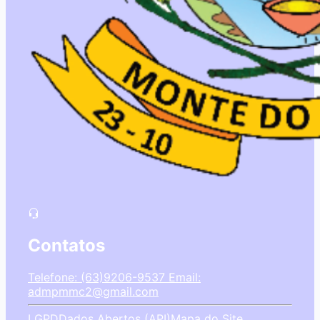
Contatos
Telefone: (63)9206-9537
Email:
admpmmc2@gmail.com
LGPD
Dados Abertos (API)
Mapa do Site