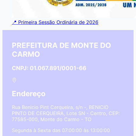
📍 Primeira Sessão Ordinária de 2026
PREFEITURA DE MONTE DO
CARMO
CNPJ: 01.067.891/0001-66
Endereço
Rua Benicio Pint Cerqueira, s/n -, BENICIO
PINTO DE CERQUEIRA, Lote SN - Centro, CEP:
77585-000, Monte do Carmo - TO
Segunda à Sexta das 07:00:00 às 13:00:00