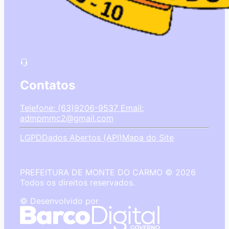
Contatos
Telefone: (63)9206-9537
Email:
admpmmc2@gmail.com
LGPD
Dados Abertos (API)
Mapa do Site
PREFEITURA DE MONTE DO CARMO © 2026
Todos os direitos reservados.
© Desenvolvido por