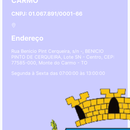
CARMO
CNPJ: 01.067.891/0001-66
Endereço
Rua Benicio Pint Cerqueira, s/n -, BENICIO
PINTO DE CERQUEIRA, Lote SN - Centro, CEP:
77585-000, Monte do Carmo - TO
Segunda à Sexta das 07:00:00 às 13:00:00